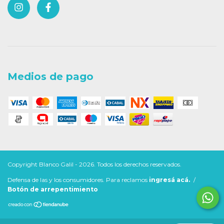
Medios de pago
Copyright Blanco Galil - 2026. Todos los derechos reservados.
Defensa de las y los consumidores. Para reclamos
ingresá acá.
/
Botón de arrepentimiento