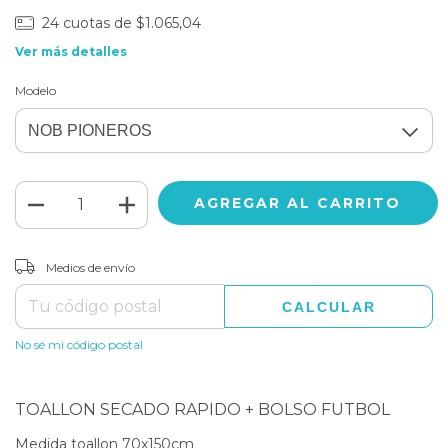
24
cuotas de
$1.065,04
Ver más detalles
Modelo
CAMBIAR CP
Entregas para el CP:
Medios de envío
CALCULAR
No sé mi código postal
TOALLON SECADO RAPIDO + BOLSO FUTBOL
Medida toallon 70x150cm