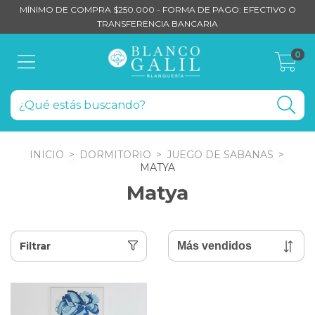
MÍNIMO DE COMPRA $250.000 - FORMA DE PAGO: EFECTIVO O
TRANSFERENCIA BANCARIA
0
INICIO
>
DORMITORIO
>
JUEGO DE SABANAS
>
MATYA
Matya
Filtrar