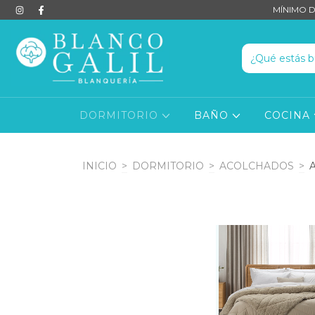
MÍNIMO D
DORMITORIO
BAÑO
COCINA
INICIO
>
DORMITORIO
>
ACOLCHADOS
>