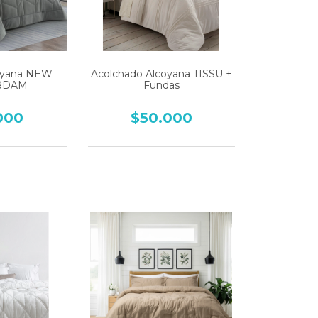
oyana NEW
Acolchado Alcoyana TISSU +
RDAM
Fundas
000
$50.000