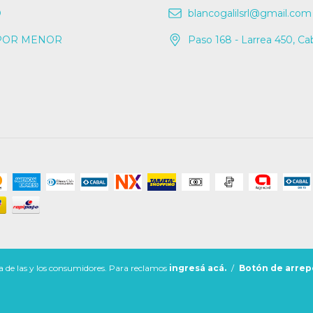
O
blancogalilsrl@gmail.com
POR MENOR
Paso 168 - Larrea 450, Ca
 de las y los consumidores. Para reclamos
ingresá acá.
/
Botón de arrep