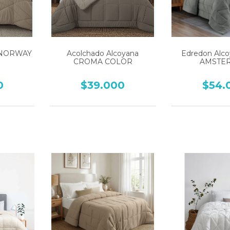
a NORWAY
Acolchado Alcoyana
Edredon Alc
CROMA COLOR
AMSTE
0
$39.000
$54.