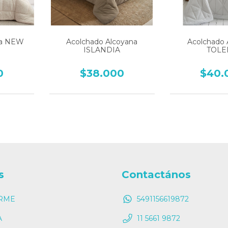
na NEW
Acolchado Alcoyana
Acolchado 
ISLANDIA
TOL
0
$38.000
$40.
s
Contactános
RME
5491156619872
A
11 5661 9872