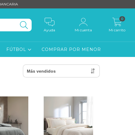
 BANCARIA
0
Ayuda
Mi cuenta
Mi carrito
FÚTBOL
COMPRAR POR MENOR