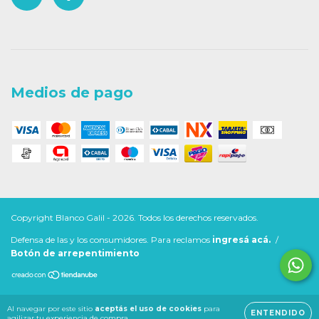
Medios de pago
Copyright Blanco Galil - 2026. Todos los derechos reservados.
Defensa de las y los consumidores. Para reclamos
ingresá acá.
/
Botón de arrepentimiento
Al navegar por este sitio
aceptás el uso de cookies
para
ENTENDIDO
agilizar tu experiencia de compra.