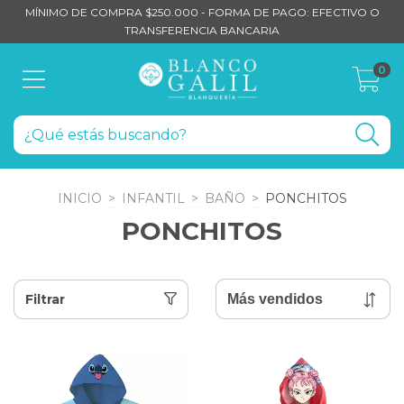
MÍNIMO DE COMPRA $250.000 - FORMA DE PAGO: EFECTIVO O
TRANSFERENCIA BANCARIA
0
INICIO
>
INFANTIL
>
BAÑO
>
PONCHITOS
PONCHITOS
Filtrar