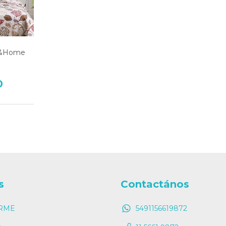
e&Home
0
s
Contactános
RME
5491156619872