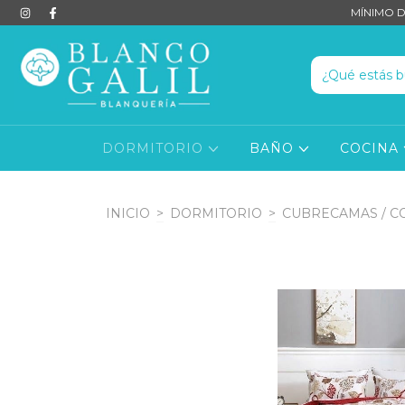
MÍNIMO D
DORMITORIO
BAÑO
COCINA
INICIO
>
DORMITORIO
>
CUBRECAMAS / C