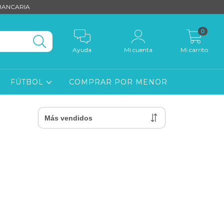
 BANCARIA
0
Ayuda
Mi cuenta
Mi carrito
FÚTBOL
COMPRAR POR MENOR