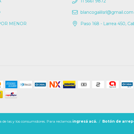
A
11 5661 9872
O
blancogalilsrl@gmail.com
POR MENOR
Paso 168 - Larrea 450, Ca
 de las y los consumidores. Para reclamos
ingresá acá.
/
Botón de arrep