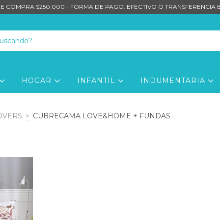
E COMPRA $250.000 - FORMA DE PAGO: EFECTIVO O TRANSFERENCIA
HOGAR
INFANTIL
INDUMENTARIA
OVERS
>
CUBRECAMA LOVE&HOME + FUNDAS