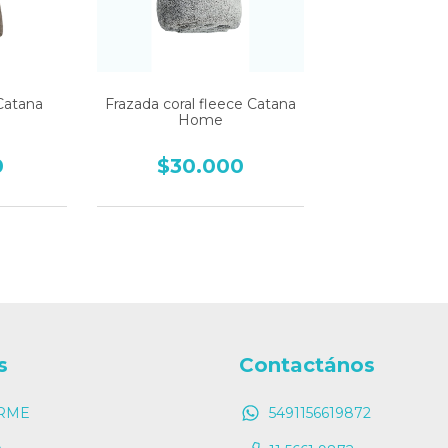
Catana
Frazada coral fleece Catana
Home
0
$30.000
s
Contactános
RME
5491156619872