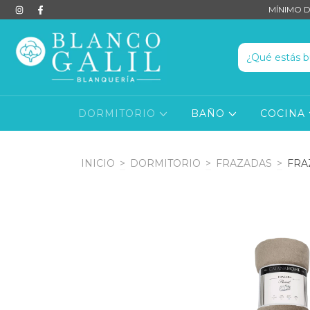
MÍNIMO D
DORMITORIO
BAÑO
COCINA
INICIO
>
DORMITORIO
>
FRAZADAS
>
FRA