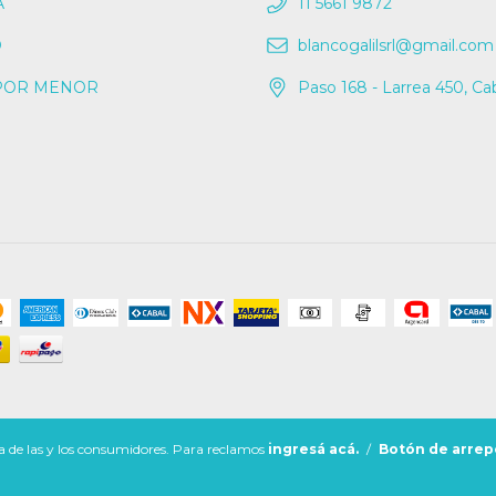
A
11 5661 9872
O
blancogalilsrl@gmail.com
POR MENOR
Paso 168 - Larrea 450, Ca
 de las y los consumidores. Para reclamos
ingresá acá.
/
Botón de arrep