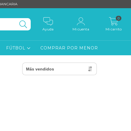
 BANCARIA
0
Ayuda
Mi cuenta
Mi carrito
FÚTBOL
COMPRAR POR MENOR