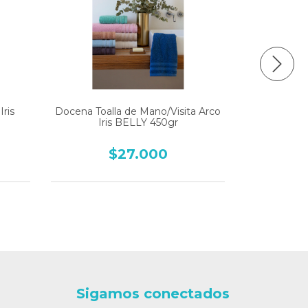
Iris
Docena Toalla de Mano/Visita Arco
Toallon A
Iris BELLY 450gr
$27.000
Sigamos conectados