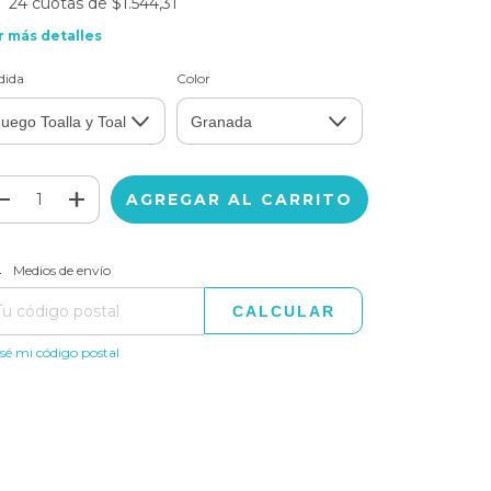
24
cuotas de
$1.544,31
r más detalles
dida
Color
CAMBIAR CP
regas para el CP:
Medios de envío
CALCULAR
sé mi código postal