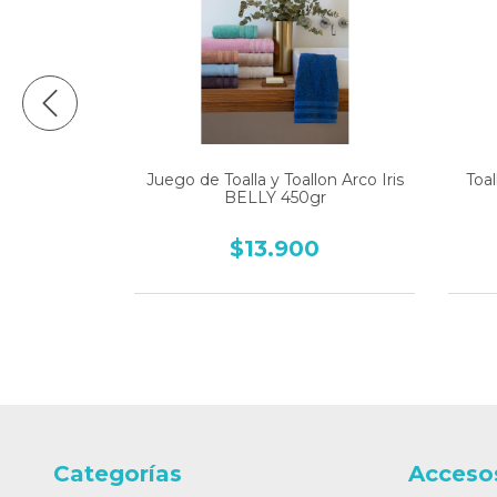
ELLY 450gr
Juego de Toalla y Toallon Arco Iris
Toal
BELLY 450gr
0
$13.900
Categorías
Acceso