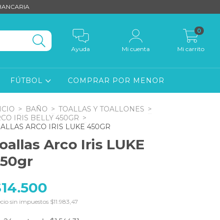
 BANCARIA
0
Ayuda
Mi cuenta
Mi carrito
FÚTBOL
COMPRAR POR MENOR
ICIO
>
BAÑO
>
TOALLAS Y TOALLONES
>
CO IRIS BELLY 450GR
>
ALLAS ARCO IRIS LUKE 450GR
oallas Arco Iris LUKE
50gr
$14.500
cio sin impuestos
$11.983,47