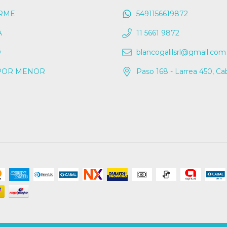
RME
5491156619872
A
11 5661 9872
O
blancogalilsrl@gmail.com
POR MENOR
Paso 168 - Larrea 450, Ca