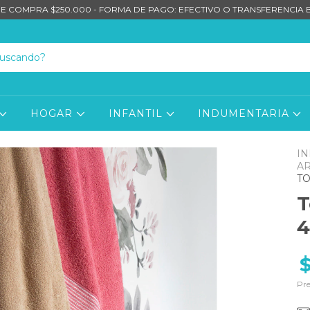
E COMPRA $250.000 - FORMA DE PAGO: EFECTIVO O TRANSFERENCIA
HOGAR
INFANTIL
INDUMENTARIA
IN
AR
TO
T
4
Pre