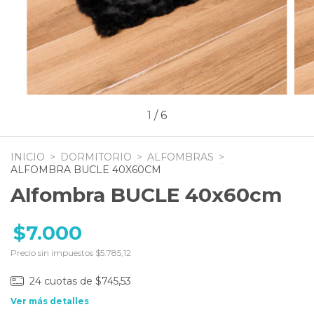
1
/
6
INICIO
>
DORMITORIO
>
ALFOMBRAS
>
ALFOMBRA BUCLE 40X60CM
Alfombra BUCLE 40x60cm
$7.000
Precio sin impuestos
$5.785,12
24
cuotas de
$745,53
Ver más detalles