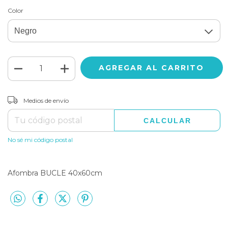
Color
CAMBIAR CP
Entregas para el CP:
Medios de envío
CALCULAR
No sé mi código postal
Afombra BUCLE 40x60cm