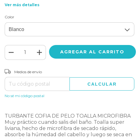
Ver más detalles
Color
CAMBIAR CP
Entregas para el CP:
Medios de envío
CALCULAR
No sé mi código postal
TURBANTE COFIA DE PELO TOALLA MICROFIBRA
Muy práctico cuando salis del baño. Toalla super
liviana, hecho de microfibra de secado rápido,
absorbe la húmedad del cabello y luego se seca en